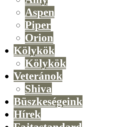
Aspen
Piper
Orion
Kölykök
Kölykök
Veteránok
Shiva
Büszkeségeink
Hírek
Fajtastandard