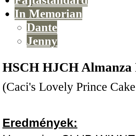
In Memorian
Dante
Jenny
HSCH HJCH Almanza E
(Caci's Lovely Prince Cak
Eredmények: