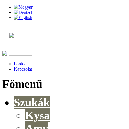
Főoldal
Kapcsolat
Főmenü
Szukák
Kysa
Amy