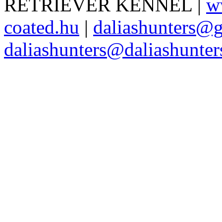
RETRIEVER KENNEL |
w
coated.hu
|
daliashunters@
daliashunters@daliashunte