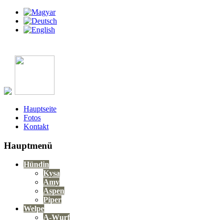
Hauptseite
Fotos
Kontakt
Hauptmenü
Hündin
Kysa
Amy
Aspen
Piper
Welpe
A-Wurf