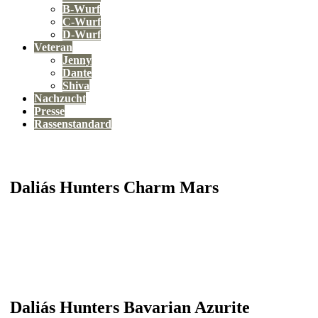
B-Wurf
C-Wurf
D-Wurf
Veteran
Jenny
Dante
Shiva
Nachzucht
Presse
Rassenstandard
Daliás Hunters Charm Mars
Daliás Hunters Bavarian Azurite